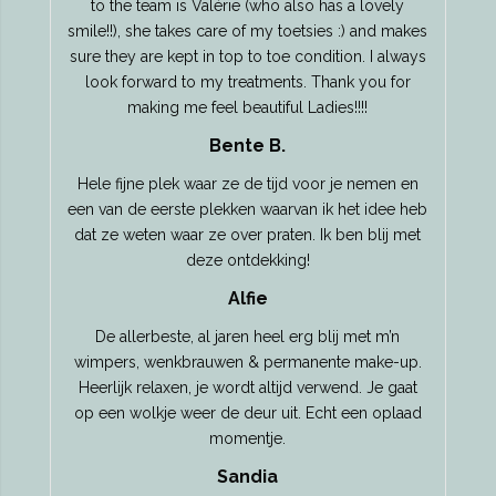
to the team is Valérie (who also has a lovely
smile!!), she takes care of my toetsies :) and makes
sure they are kept in top to toe condition. I always
look forward to my treatments. Thank you for
making me feel beautiful Ladies!!!!
Bente B.
Hele fijne plek waar ze de tijd voor je nemen en
een van de eerste plekken waarvan ik het idee heb
dat ze weten waar ze over praten. Ik ben blij met
deze ontdekking!
Alfie
De allerbeste, al jaren heel erg blij met m’n
wimpers, wenkbrauwen & permanente make-up.
Heerlijk relaxen, je wordt altijd verwend. Je gaat
op een wolkje weer de deur uit. Echt een oplaad
momentje.
Sandia