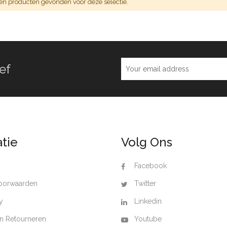
en producten gevonden voor deze selectie.
ef
tie
Volg Ons
Facebook
oorwaarden
Twitter
y
Linkedin
n Retourneren
Youtube