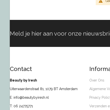
Ge
Meld je hier aan voor onze nieuwsbri
Contact
Informa
Beauty by Iresh
Over Ons
Uiterwaardenstraat 81, 1079 BT Amsterdam
Algemene V
E: info@beautybyiresh.nl
Privacy Polic
T: 06 24775771
Verzenden e