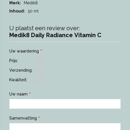
Meer
Medik8
informatie
50 ml
U plaatst een review over:
Medik8 Daily Radiance Vitamin C
Uw waardering
Prijs
1
2
3
4
5
Verzending
star
stars
stars
stars
stars
1
2
3
4
5
Kwaliteit
star
stars
stars
stars
stars
1
2
3
4
5
star
stars
stars
stars
stars
Uw naam
Samenvatting