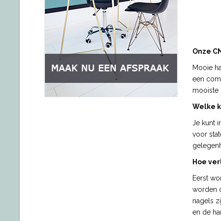
Onze C
Mooie ha
een comp
mooiste 
Welke k
Je kunt 
voor stat
gelegen
Hoe ver
Eerst wo
worden d
nagels z
en de ha