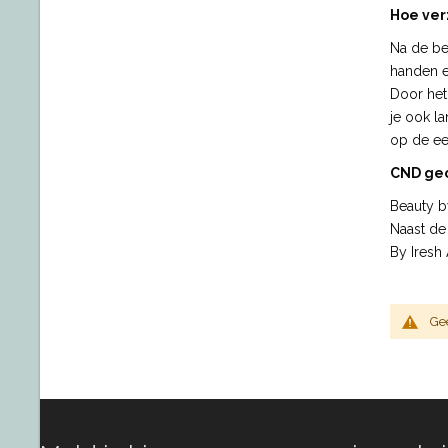
Hoe ver
Na de be
handen e
Door het
je ook l
op de eer
CND gec
Beauty b
Naast de
By Iresh
Ge