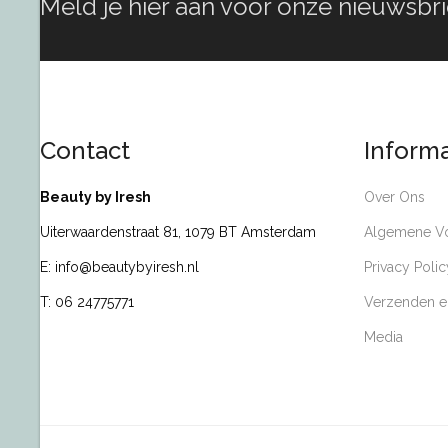
Meld je hier aan voor onze nieuwsbri
Contact
Informa
Beauty by Iresh
Over Ons
Uiterwaardenstraat 81, 1079 BT Amsterdam
Algemene V
E: info@beautybyiresh.nl
Privacy Polic
T: 06 24775771
Verzenden e
Media