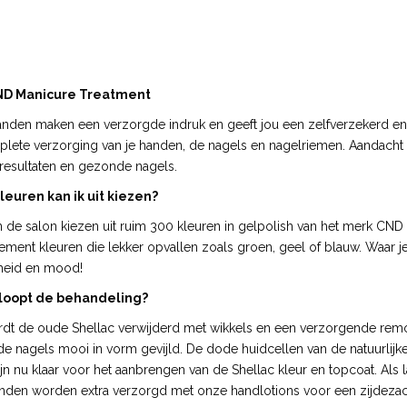
ND Manicure Treatment
nden maken een verzorgde indruk en geeft jou een zelfverzekerd en 
lete verzorging van je handen, de nagels en nagelriemen. Aandacht 
resultaten en gezonde nagels.
leuren kan ik uit kiezen?
in de salon kiezen uit ruim 300 kleuren in gelpolish van het merk CND 
ement kleuren die lekker opvallen zoals groen, geel of blauw. Waar je 
heid en mood!
loopt de behandeling?
rdt de oude Shellac verwijderd met wikkels en een verzorgende remov
e nagels mooi in vorm gevijld. De dode huidcellen van de natuurlijk
ijn nu klaar voor het aanbrengen van de Shellac kleur en topcoat. Al
nden worden extra verzorgd met onze handlotions voor een zijdeza