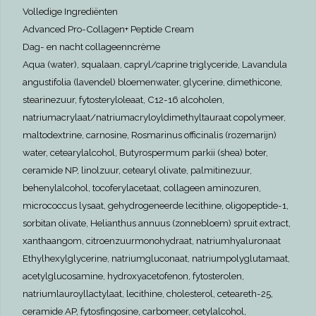
Volledige Ingrediënten
Advanced Pro-Collagen+ Peptide Cream
Dag- en nacht collageenncrème
Aqua (water), squalaan, capryl/caprine triglyceride, Lavandula
angustifolia (lavendel) bloemenwater, glycerine, dimethicone,
stearinezuur, fytosteryloleaat, C12-16 alcoholen,
natriumacrylaat/natriumacryloyldimethyltauraat copolymeer,
maltodextrine, carnosine, Rosmarinus officinalis (rozemarijn)
water, cetearylalcohol, Butyrospermum parkii (shea) boter,
ceramide NP, linolzuur, cetearyl olivate, palmitinezuur,
behenylalcohol, tocoferylacetaat, collageen aminozuren,
micrococcus lysaat, gehydrogeneerde lecithine, oligopeptide-1,
sorbitan olivate, Helianthus annuus (zonnebloem) spruit extract,
xanthaangom, citroenzuurmonohydraat, natriumhyaluronaat
Ethylhexylglycerine, natriumgluconaat, natriumpolyglutamaat,
acetylglucosamine, hydroxyacetofenon, fytosterolen,
natriumlauroyllactylaat, lecithine, cholesterol, ceteareth-25,
ceramide AP, fytosfingosine, carbomeer, cetylalcohol,