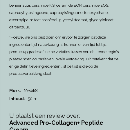
beheenzuur, ceramide NS, ceramide EOP, ceramide EOS,
caprooylfytosfingosine, caprooylsfingosine, fenoxyethanol,
ascorbylpalmitaat, tocoferol, glycerylstearaat, glyceryloleaat,
citroenzuur.
*Hoewel we ons best doen om ervoor te zorgen dat deze
ingrediëntenlijst nauwkeurig is, kunnen er van tijd tot tijd
productupgrades of kleine variaties tussen verschillende regio's
plaatsvinden op basis van lokale wetgeving. Dit betekent dat de
enige definitieve ingrediëntenlijst de lijst is die op de
productverpakking staat.
Meer
Medik8
informatie
50 ml
U plaatst een review over:
Advanced Pro-Collagen+ Peptide
Cream