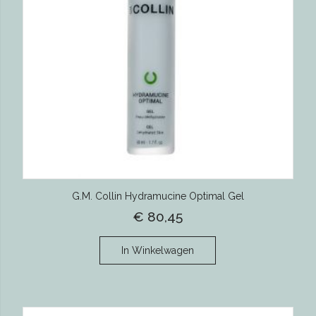
G.M. Collin Hydramucine Optimal Gel
€ 80,45
In Winkelwagen