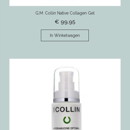
G.M. Collin Native Collagen Gel
€ 99,95
In Winkelwagen