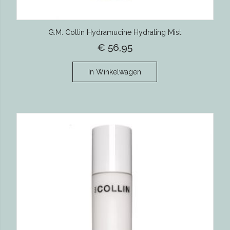
G.M. Collin Hydramucine Hydrating Mist
€ 56,95
In Winkelwagen