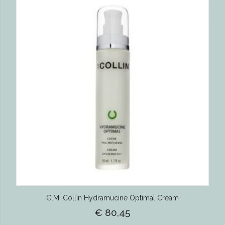
G.M. Collin Hydramucine Optimal Cream
€ 80,45