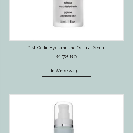
G.M. Collin Hydramucine Optimal Serum
€ 78,80
In Winkelwagen