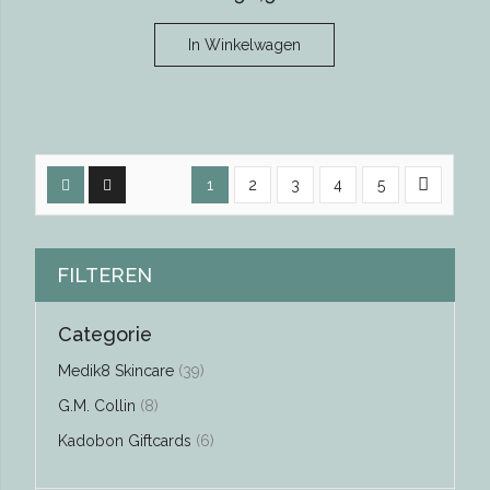
In Winkelwagen
1
2
3
4
5
FILTEREN
Categorie
producten
Medik8 Skincare
39
producten
G.M. Collin
8
producten
Kadobon Giftcards
6