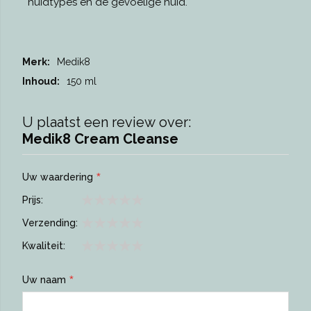
huidtypes en de gevoelige huid.
Meer
Medik8
informatie
150 ml
U plaatst een review over:
Medik8 Cream Cleanse
Uw waardering
Prijs
1
2
3
4
5
Verzending
star
stars
stars
stars
stars
1
2
3
4
5
Kwaliteit
star
stars
stars
stars
stars
1
2
3
4
5
star
stars
stars
stars
stars
Uw naam