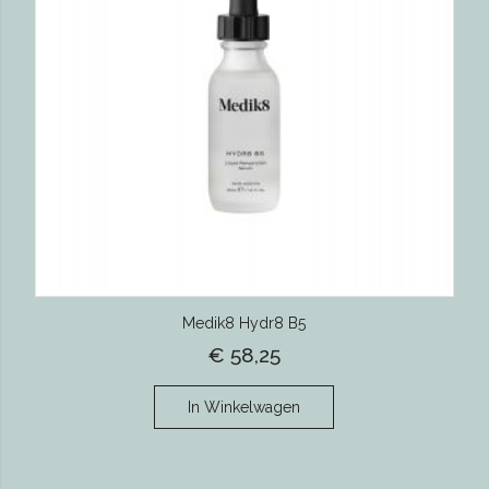
Medik8 Hydr8 B5
€ 58,25
In Winkelwagen