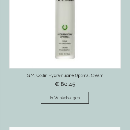
G.M. Collin Hydramucine Optimal Cream
€ 80,45
In Winkelwagen