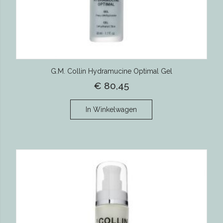
G.M. Collin Hydramucine Optimal Gel
€ 80,45
In Winkelwagen