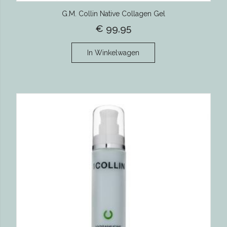
G.M. Collin Native Collagen Gel
€ 99,95
In Winkelwagen